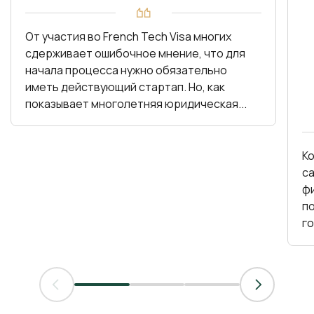
От участия во French Tech Visa многих
сдерживает ошибочное мнение, что для
начала процесса нужно обязательно
иметь действующий стартап. Но, как
показывает многолетняя юридическая...
К
с
фин
по
г