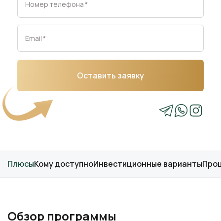
Номер телефона
*
Email
*
Оставить заявку
Плюсы
Кому доступно
Инвестиционные варианты
Про
Обзор программы