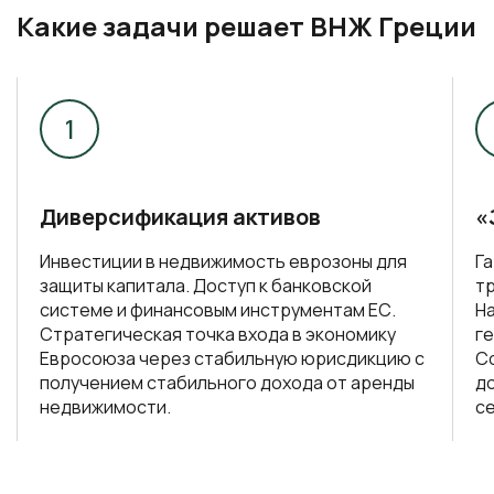
Какие задачи решает ВНЖ Греции
Диверсификация активов
«
Инвестиции в недвижимость еврозоны для
Г
защиты капитала. Доступ к банковской
т
системе и финансовым инструментам ЕС.
Н
Стратегическая точка входа в экономику
ге
Евросоюза через стабильную юрисдикцию с
С
получением стабильного дохода от аренды
до
недвижимости.
с