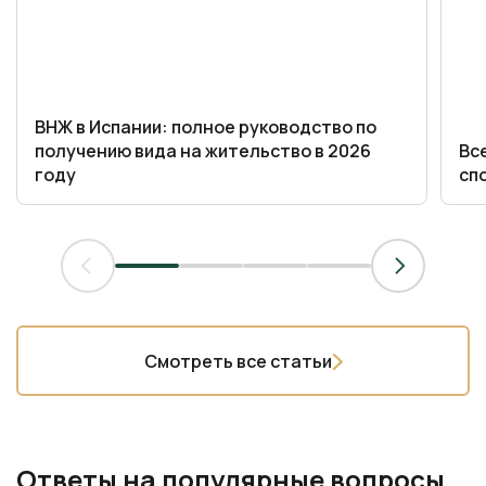
ВНЖ в Испании: полное руководство по
получению вида на жительство в 2026
Вс
году
сп
Смотреть все статьи
Ответы на популярные вопросы