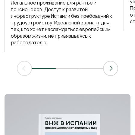
у
Легальное проживание для рантье и
П
пенсионеров. Доступ к развитой
о
инфраструктуре Испании без требований к
ст
трудоустройству. Идеальный вариант для
тех, кто хочет наслаждаться европейским
образом жизни, не привязываясь к
работодателю.