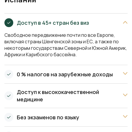
супругов и несовершеннолетних детей. Через 5 лет
проживания доступно ПМЖ, еще через 5 —
гражданство Испании.
Доступ в 45+ стран без виз
Свободное передвижение почти по все Европе,
включая страны Шенгенской зоны и ЕС, а также по
некоторым государствам Северной и Южной Америк,
Африки и Карибского бассейна.
0 % налогов на зарубежные доходы
Доступ к высококачественной
медицине
Без экзаменов по языку