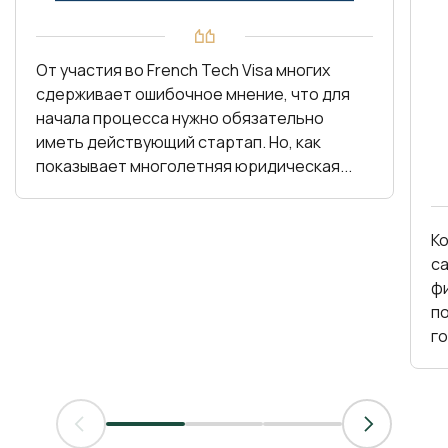
От участия во French Tech Visa многих
сдерживает ошибочное мнение, что для
начала процесса нужно обязательно
иметь действующий стартап. Но, как
показывает многолетняя юридическая...
К
с
фин
по
г