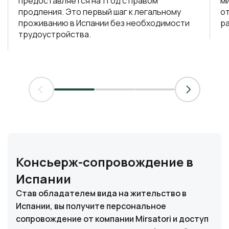
предоставляется на 1 год с правом
м
продления. Это первый шаг к легальному
о
проживанию в Испании без необходимости
ра
трудоустройства.
Консьерж-сопровождение в
Испании
Став обладателем вида на жительство в
Испании, вы получите персональное
сопровождение от компании Mirsatori и доступ