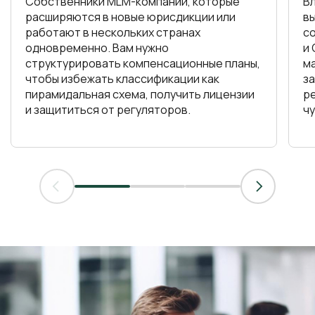
Собственники MLM-компаний, которые
В
расширяются в новые юрисдикции или
в
работают в нескольких странах
со
одновременно. Вам нужно
и
структурировать компенсационные планы,
м
чтобы избежать классификации как
за
пирамидальная схема, получить лицензии
р
и защититься от регуляторов.
ч