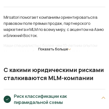
Mirsatori помогает компаниям ориентироваться в
правовом поле прямых продаж, партнерского
маркетинга и MLM по всему миру, с акцентом на Азию
и Ближний Восток.
Наши специалисты с более чем 10-летним опытом
Показать больше
защищают ваш бизнес, свободу и репутацию
заранее, предотвращая кризисы. Будь то
расширение, защита сети или разрешение споров —
С какими юридическими рисками
команда гарантирует, что вы всегда на правильной
стороне закона, используя эксклюзивные стратегии
сталкиваются MLM-компании
для криптовалюты, Forex и iGaming.
Риск классификации как
пирамидальной схемы