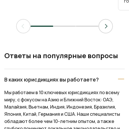
г
Ответы на популярные вопросы
В каких юрисдикциях вы работаете?
Мы работаем в 10 ключевых юрисдикциях по всему
миру, с фокусом на Азию и Ближний Восток: ОАЭ,
Малайзия, Вьетнам, Индия, Индонезия, Бразилия,
Япония, Китай, Германия и США. Наши специалисты
обладают более чем 10-летним опытом, а также
глубоко понимают локальное законодательство и