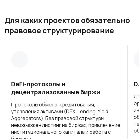
Для каких проектов обязательно
правовое структурирование
DeFi-протоколы и
D
децентрализованные биржи
Д
о
Протоколы обмена, кредитования,
и
управления активами (DEX, Lending, Yield
о
Aggregators). Без правовой структуры
п
невозможен листинг на биржах, привлечение
о
институционального капитала и работа с
банками.