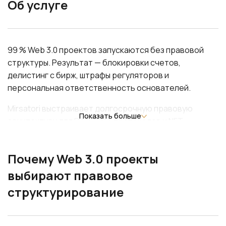
Об услуге
99 % Web 3.0 проектов запускаются без правовой
структуры. Результат — блокировки счетов,
делистинг с бирж, штрафы регуляторов и
персональная ответственность основателей.
Mirsatori выстраивает долгосрочную правовую
Показать больше
архитектуру для DAO, DeFi-протоколов и NFT-
платформ. Помогаем выбрать юрисдикцию, получить
лицензии VASP, структурировать токены и
Почему Web 3.0 проекты
обеспечить комплаенс в целевых юрисдикциях — от
анализа до запуска операций.
выбирают правовое
структурирование