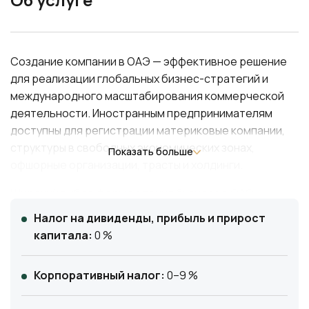
Создание компании в ОАЭ — эффективное решение
для реализации глобальных бизнес-стратегий и
международного масштабирования коммерческой
деятельности. Иностранным предпринимателям
доступны для регистрации материковые компании,
структуры в свободных экономических зонах,
Показать больше
офшорные организации, трасты и холдинги.
Широкий выбор форм ведения бизнеса в ОАЭ
обеспечивает конфиденциальность и гибкое
Налог на дивиденды, прибыль и прирост
налоговое планирование, а также дает возможность
капитала:
0 %
организовать финансово-операционный центр и
получить статус налогового резидента развитой
Корпоративный налог:
0–9 %
страны Персидского залива.