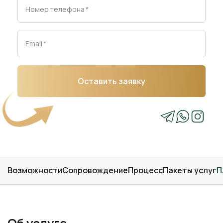
Номер телефона
*
Email
*
Оставить заявку
Возможности
Сопровождение
Процесс
Пакеты услуг
П
Об услуге