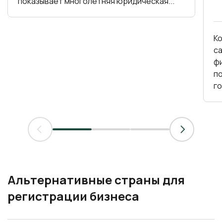
показывает многолетняя юридическая...
К
с
фин
по
г
Альтернативные страны для
регистрации бизнеса