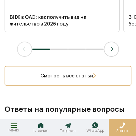
ВНЖ в ОАЭ: как получить вид на
ВН
жительство в 2026 году
бе
Смотреть все статьи
Ответы на популярные вопросы
Меню
Главная
WhatsApp
Telegram
Звонок
В чем разница между регистрацией