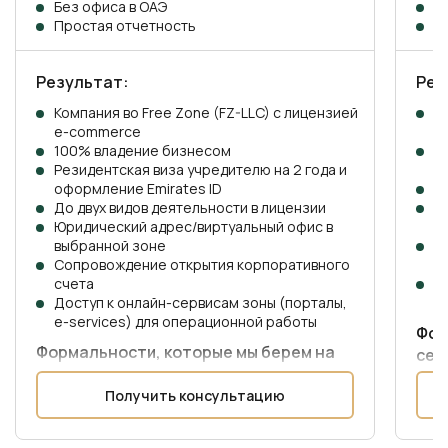
Без офиса в ОАЭ
К
Простая отчетность
Б
Результат:
Рез
Компания во Free Zone (FZ-LLC) с лицензией
К
e-commerce
с
100% владение бизнесом
Р
Резидентская виза учредителю на 2 года и
о
оформление Emirates ID
1
До двух видов деятельности в лицензии
Ю
Юридический адрес/виртуальный офис в
в
выбранной зоне
С
Сопровождение открытия корпоративного
с
счета
Р
Доступ к онлайн-сервисам зоны (порталы,
Z
e-services) для операционной работы
Фор
Формальности, которые мы берем на
себ
себя:
О
Получить консультацию
Оформление и подача заявок
Р
Резервирование названия
В
Выпуск учредительных документов
Р