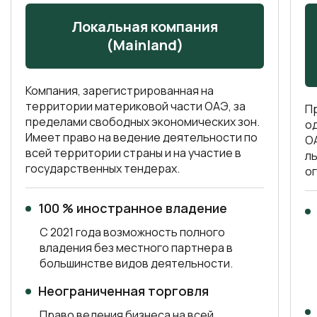
Локальная компания
(Mainland)
Компания, зарегистрированная на
территории материковой части ОАЭ, за
П
пределами свободных экономических зон.
од
Имеет право на ведение деятельности по
О
всей территории страны и на участие в
л
государственных тендерах.
о
100 % иностранное владение
С 2021 года возможность полного
владения без местного партнера в
большинстве видов деятельности.
Неограниченная торговля
Право ведения бизнеса на всей