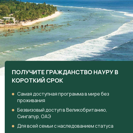
Тайвань
Сент-Винсент и
Узбекистан
Гренадины
Шри-Ланка
Сент-Китс и Невис
Сент-Люсия
ПОЛУЧИТЕ ГРАЖДАНСТВО НАУРУ В
Суринам
КОРОТКИЙ СРОК
Тринидад и Тобаго
Самая доступная программа в мире без
Тринидад и Тобаго
проживания
Эквадор
Безвизовый доступ в Великобританию,
Сингапур, ОАЭ
Ямайка
Для всей семьи с наследованием статуса
Африка
Европа
Ангола
Великобритания
Оставьте заявку, чтобы получить