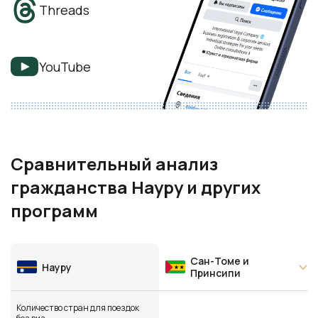
YouTube
Сравнительный анализ
гражданства Науру и других
программ
Сан-Томе и
Науру
Принсипи
Количество стран для поездок
без виз
90
69
Срок оформления