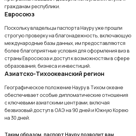
Поскольку владельцы паспорта Науру уже прошли
строгую проверку на благонадежность, включающую
международные базы данных, им предоставляются
более благоприятные условия для оформления виз в
страны Евросоюза и доступ к возможностям в сфере
образования, бизнеса и инвестиций.
Азиатско-Тихоокеанский регион
Географическое положение Науру в Тихом океане
обеспечивает особые дипломатические отношения
с ключевыми азиатскими центрами, включая
безвизовый доступ в ОАЭ на 90 дней и Южную Корею
на 30 дней.
Таким образом, паспорт Науру позволит вам
повысить свою международную мобильность,
получить доступ к стратегически важным
финансовым центрам и обеспечить своей семье