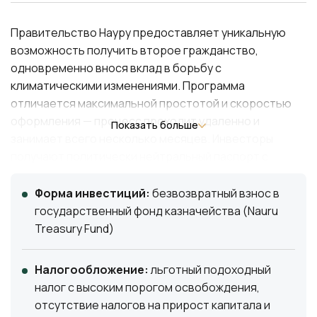
Правительство Науру предоставляет уникальную
возможность получить второе гражданство,
одновременно внося вклад в борьбу с
климатическими изменениями. Программа
отличается максимальной простотой и скоростью
оформления — процесс проходит удаленно и
Показать больше
занимает всего несколько месяцев. Инвесторы
получают политически нейтральный паспорт с
правом безвизовых поездок в 90 стран.
Установленные суммы инвестиций при этом
Форма инвестиций:
безвозвратный взнос в
остаются одними из самых низких среди других
государственный фонд казначейства (Nauru
стран, где доступно инвестиционное гражданство.
Treasury Fund)
Налогообложение:
льготный подоходный
налог с высоким порогом освобождения,
отсутствие налогов на прирост капитала и