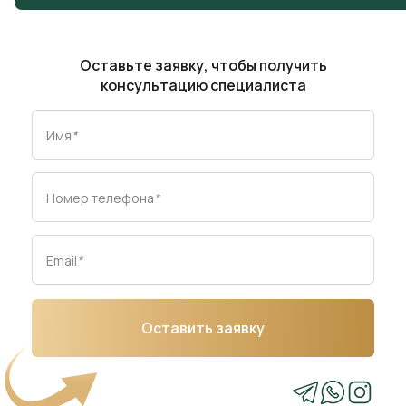
консультацию специалиста
Ботсвана
Косово
Бурунди
Россия
Имя
*
Габон
Украина
Гамбия
Номер телефона
*
Гвинея
Email
*
Гвинея-Бисау
ДР Конго
Оставить заявку
Джибути
Египет
Замбия
Зимбабве
Кабо-Верде