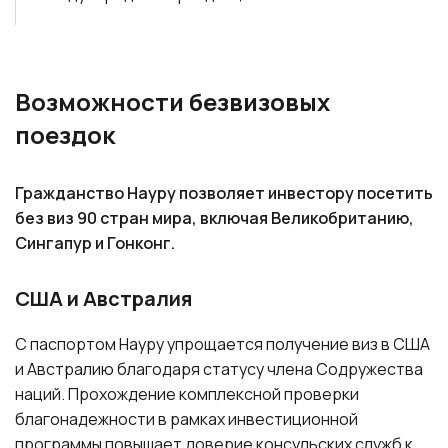
Возможности безвизовых
поездок
Гражданство Науру позволяет инвестору посетить
без виз 90 стран мира, включая Великобританию,
Сингапур и Гонконг.
США и Австралия
С паспортом Науру упрощается получение виз в США
и Австралию благодаря статусу члена Содружества
наций. Прохождение комплексной проверки
благонадежности в рамках инвестиционной
программы повышает доверие консульских служб к
гражданам республики.
Евросоюз