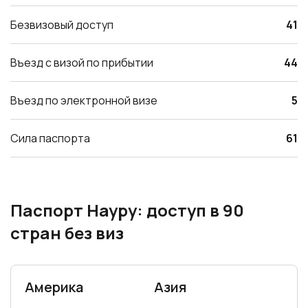
Въезд с визой по прибытии
44
Въезд по электронной визе
5
Сила паспорта
61
Паспорт Науру: доступ в 90
стран без виз
Америка
Азия
Антигуа и Барбуда
Бангладеш
Багамские Острова
Восточный Тимор