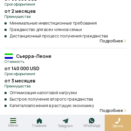
Минимальные инвестиционные требования
Гражданство для всех членов семьи
Дистанционный процесс получения гражданства
Подробнее
Сьерра-Леоне
Стоимость
от 140 000 USD
Срок оформления
от 3 месяцев
Преимущества
Оптимизация налоговой нагрузки
Быстрое получение второго гражданства
Капиталовложения в растущую экономику
Подробнее
Вануату
Стоимость
от 130 000 USD
Срок оформления
Меню
Главная
WhatsApp
Telegram
Звонок
от 1 месяца