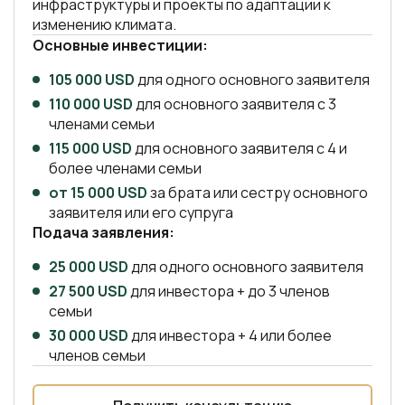
Сейшельские
105 000 USD
для одного основного заявителя
Острова
110 000 USD
для основного заявителя с 3
членами семьи
Сьерра-Леоне
115 000 USD
для основного заявителя с 4 и
Танзания
более членами семьи
от 15 000 USD
за брата или сестру основного
Того
заявителя или его супруга
Уганда
Подача заявления:
Экваториальная
25 000 USD
для одного основного заявителя
Гвинея
27 500 USD
для инвестора + до 3 членов
семьи
Эсватини
30 000 USD
для инвестора + 4 или более
Эфиопия
членов семьи
Южный Судан
Получить консультацию
Океания
Ближний Восток