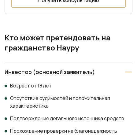
Вануату
Армения
Кто может претендовать на
Кирибати
Израиль
гражданство Науру
Маршалловы Острова
Иордания
Микронезия
ОАЭ (Объединенные
Инвестор (основной заявитель)
Арабские Эмираты)
Науру
Территории
Возраст от 18 лет
Палау
Палестины
Отсутствие судимостей и положительная
Папуа-Новая Гвинея
характеристика
Самоа
Подтверждение легального источника средств
Соломоновы Острова
Прохождение проверки на благонадежность
Тонга
Участие в обязательном собеседовании онлайн
Тувалу
Фиджи