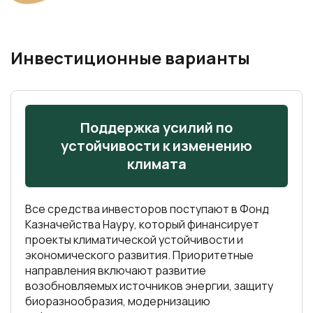
Инвестиционные варианты
Кения
Коморы
Поддержка усилий по
Кот-д’Ивуар
устойчивости к изменению
Лесото
климата
Маврикий
Все средства инвесторов поступают в Фонд
Мавритания
Казначейства Науру, который финансирует
Мадагаскар
проекты климатической устойчивости и
экономического развития. Приоритетные
Малави
направления включают развитие
возобновляемых источников энергии, защиту
Мозамбик
биоразнообразия, модернизацию
Нигерия
инфраструктуры и проекты по адаптации к
изменению климата.
Руанда
Основные инвестиции: