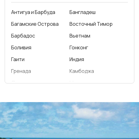
Барбадос
Вьетнам
Боливия
Гонконг
Гаити
Индия
Гренада
Камбоджа
Доминика
Макао
Доминиканская
Малайзия
Республика
Мальдивы
Коста-Рика
Непал
Куба
Республика Корея
Никарагуа
Сингапур
Панама
Таиланд
Перу