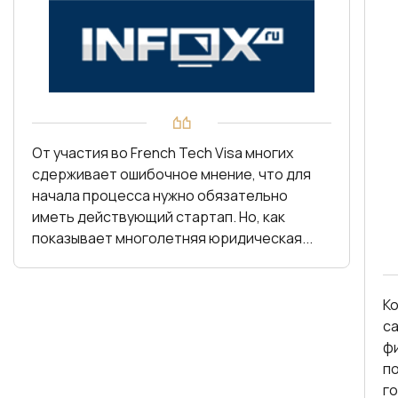
От участия во French Tech Visa многих
сдерживает ошибочное мнение, что для
начала процесса нужно обязательно
иметь действующий стартап. Но, как
показывает многолетняя юридическая...
К
с
фин
по
г