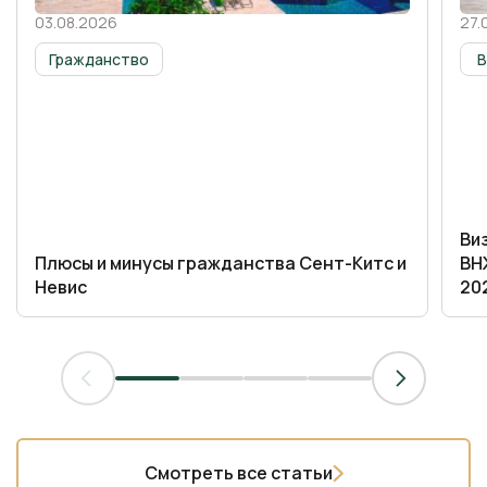
03.08.2026
27.
01 сентября 2025
01 
Гражданство
Виз
Плюсы и минусы гражданства Сент-Китс и
ВН
Невис
20
Смотреть все статьи