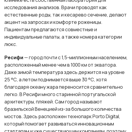
клинике есть собственная лаборатория для
исследования анализов. Врачи проводят как
естественные роды, так и кесарево сечение, делают
акцент на запросах и комфорте роженицы.
Пациентам предлагаются совместные и
индивидуальные палаты, а также номера категории
люкс.
Ресифи
— город почти с 1,5-миллионным населением,
расположенный менее чем в 1000 км от экватора.
Даже зимой температура здесь держится на уровне
25 °С, а летом поднимается выше 30 °С, хотя
благодаря океану жара переносится сравнительно
легко. В Ресифи много старинной португальской
архитектуры, пляжей. Сам город называют
бразильской Венецией из-за большого количества
мостов. Здесь расположен технопарк Porto Digital,
который помогает развиваться инновационным
стартапам и уже существующим компаниям, поэтому