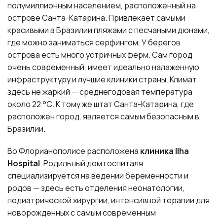
полумиллионным населением, расположенный на
острове Санта-Катарина. Привлекает самыми
красивыми в Бразилии пляжами с песчаными дюнами,
где можно заниматься серфингом. У берегов
острова есть много устричных ферм. Сам город
очень современный, имеет идеально налаженную
инфраструктуру и лучшие клиники страны. Климат
здесь не жаркий — среднегодовая температура
около 22 °С. К тому же штат Санта-Катарина, где
расположен город, является самым безопасным в
Бразилии.
Во Флорианополисе расположена
клиника Ilha
Hospital
. Родильный дом госпиталя
специализируется на ведении беременности и
родов — здесь есть отделения неонатологии,
педиатрической хирургии, интенсивной терапии для
новорожденных с самым современным