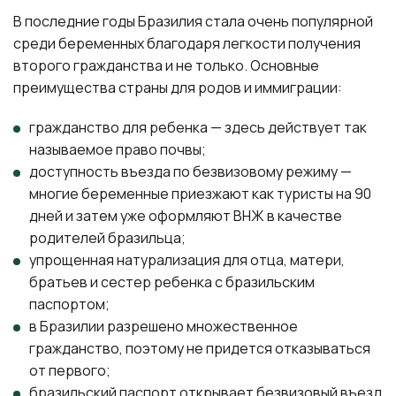
В последние годы Бразилия стала очень популярной
среди беременных благодаря легкости получения
второго гражданства и не только. Основные
преимущества страны для родов и иммиграции:
гражданство для ребенка — здесь действует так
называемое право почвы;
доступность въезда по безвизовому режиму —
многие беременные приезжают как туристы на 90
дней и затем уже оформляют ВНЖ в качестве
родителей бразильца;
упрощенная натурализация для отца, матери,
братьев и сестер ребенка с бразильским
паспортом;
в Бразилии разрешено множественное
гражданство, поэтому не придется отказываться
от первого;
бразильский паспорт открывает безвизовый въезд