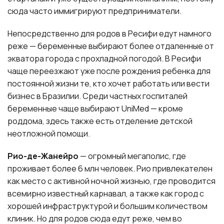
сюда часто иммигрируют предприниматели.
Непосредственно для родов в Ресифи едут намного
реже — беременные выбирают более отдаленные от
экватора города с прохладной погодой. В Ресифи
чаще переезжают уже после рождения ребенка для
постоянной жизни те, кто хочет работать или вести
бизнес в Бразилии. Среди частных госпиталей
беременные чаще выбирают UniMed — кроме
роддома, здесь также есть отделение детской
неотложной помощи.
Рио-де-Жанейро
— огромный мегаполис, где
проживает более 6 млн человек. Рио привлекателен
как место с активной ночной жизнью, где проводится
всемирно известный карнавал, а также как город с
хорошей инфраструктурой и большим количеством
клиник. Но для родов сюда едут реже, чем во