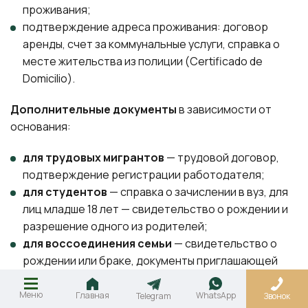
проживания;
подтверждение адреса проживания: договор
аренды, счет за коммунальные услуги, справка о
месте жительства из полиции (Certificado de
Domicilio).
Дополнительные документы
в зависимости от
основания:
для трудовых мигрантов
— трудовой договор,
подтверждение регистрации работодателя;
для студентов
— справка о зачислении в вуз, для
лиц младше 18 лет — свидетельство о рождении и
разрешение одного из родителей;
для воссоединения семьи
— свидетельство о
рождении или браке, документы приглашающей
стороны, если переезжает только
несовершеннолетний ребенок — разрешение
Меню
Главная
WhatsApp
Telegram
Звонок